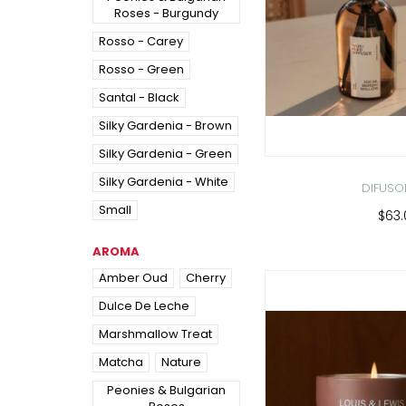
Roses - Burgundy
Rosso - Carey
Rosso - Green
Santal - Black
Silky Gardenia - Brown
Silky Gardenia - Green
Silky Gardenia - White
DIFUSO
Small
$63
AROMA
Amber Oud
Cherry
Dulce De Leche
Marshmallow Treat
Matcha
Nature
Peonies & Bulgarian