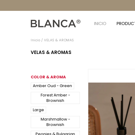
INICIO
PRODUC
Inicio
/
VELAS & AROMAS
VELAS & AROMAS
COLOR & AROMA
Amber Oud - Green
Forest Amber -
Brownish
Large
Marshmallow -
Brownish
Peonies & Bulgarian