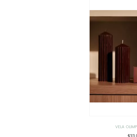
VELA OLI
$33