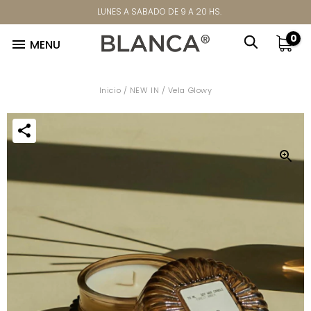
LUNES A SABADO DE 9 A 20 HS.
0

MENU
Inicio
/
NEW IN
/
Vela Glowy