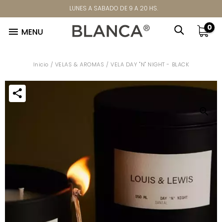
LUNES A SABADO DE 9 A 20 HS.
0

MENU
Inicio
/
VELAS & AROMAS
/
VELA DAY "N" NIGHT - BLACK