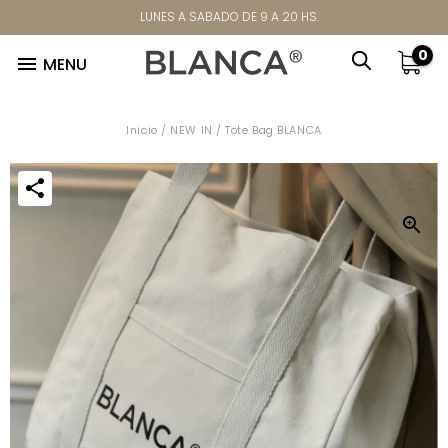
LUNES A SABADO DE 9 A 20 HS.
0

MENU
Inicio
/
NEW IN
/
Tote Bag BLANCA