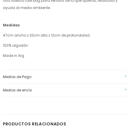
Usa nuestra tote bag para llenarla de lo que quieras, reutilizala y
ayuda al medio ambiente.
Medidas
47cm ancho x 33cm alto x 12cm de profundidad.
100% algodón.
Made in Arg.
+
Medios de Pago
+
Medios de envío
PRODUCTOS RELACIONADOS