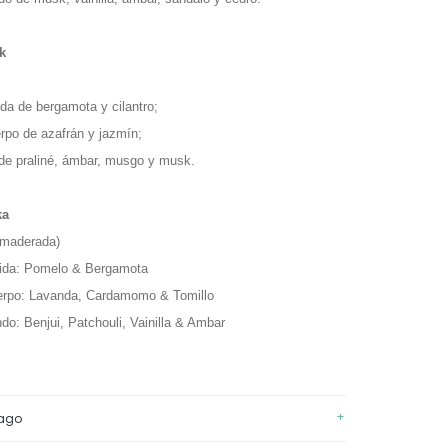
k
ida de bergamota y cilantro;
rpo de azafrán y jazmín;
de praliné, ámbar, musgo y musk.
ka
Amaderada)
lida: Pomelo & Bergamota
erpo: Lavanda, Cardamomo & Tomillo
do: Benjui, Patchouli, Vainilla & Ambar
+
Pago