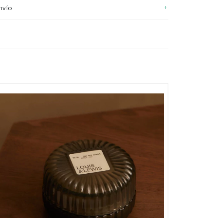
+
nvío