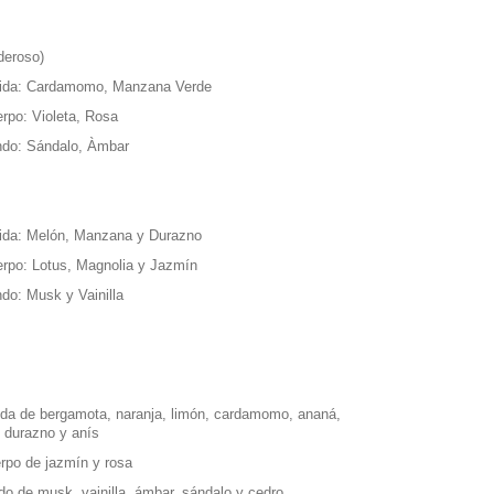
deroso)
lida: Cardamomo, Manzana Verde
rpo: Violeta, Rosa
ndo: Sándalo, Àmbar
ida: Melón, Manzana y Durazno
rpo: Lotus, Magnolia y Jazmín
do: Musk y Vainilla
ida de bergamota, naranja, limón, cardamomo, ananá,
 durazno y anís
rpo de jazmín y rosa
do de musk, vainilla, ámbar, sándalo y cedro.