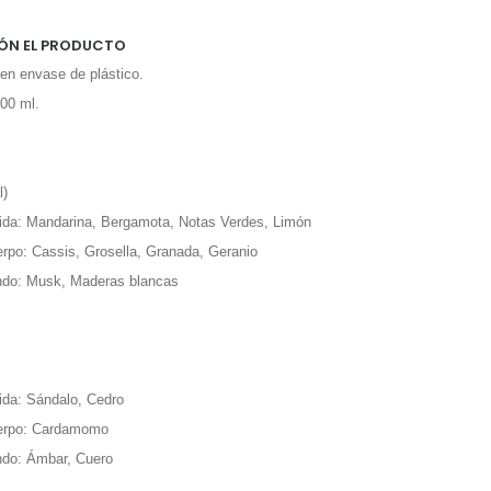
ÓN EL PRODUCTO
n envase de plástico.
00 ml.
l)
ida: Mandarina, Bergamota, Notas Verdes, Limón
rpo: Cassis, Grosella, Granada, Geranio
ndo: Musk, Maderas blancas
ida: Sándalo, Cedro
erpo: Cardamomo
ndo: Ámbar, Cuero