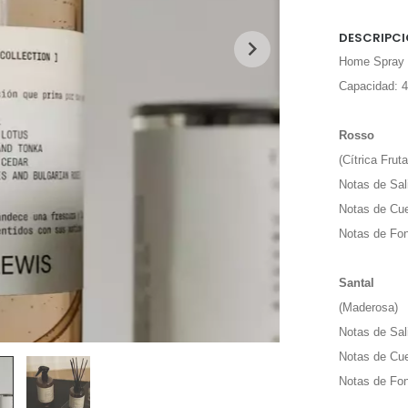
DESCRIPCI
Home Spray e
Capacidad: 4
Rosso
(Cítrica Fruta
Notas de Sal
Notas de Cue
Notas de Fo
Santal
(Maderosa)
Notas de Sal
Notas de Cu
Notas de Fo