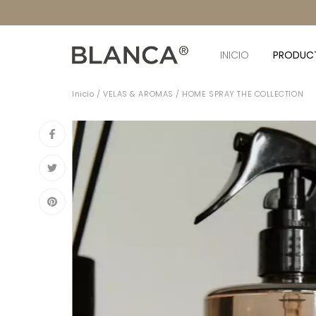
INICIO
PRODUC
Inicio
/
VELAS & AROMAS
/
HOME SPRAY THE COLLECTION